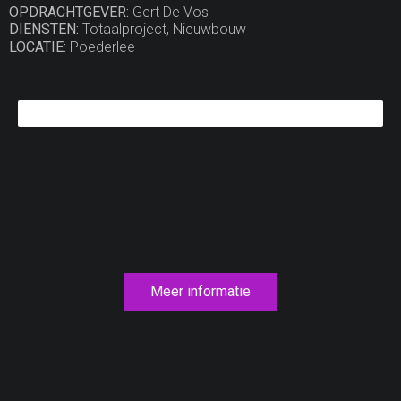
OPDRACHTGEVER:
Gert De Vos
DIENSTEN:
Totaalproject, Nieuwbouw
LOCATIE:
Poederlee
Status Project
80%
Meer informatie