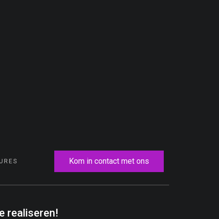
Kom in contact met ons
URES
 realiseren!